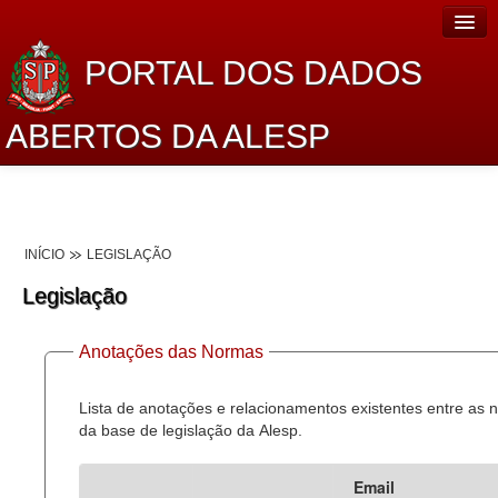
PORTAL DOS DADOS
ABERTOS DA ALESP
Home
Sobre o projeto
INÍCIO
LEGISLAÇÃO
Dados Abertos Alesp
Legislação
Lei de Acesso à Informação
Anotações das Normas
Dados Governamentais Abertos
Planejamento
Lista de anotações e relacionamentos existentes entre as
da base de legislação da Alesp.
Catálogo de dados
Email
Processo Legislativo