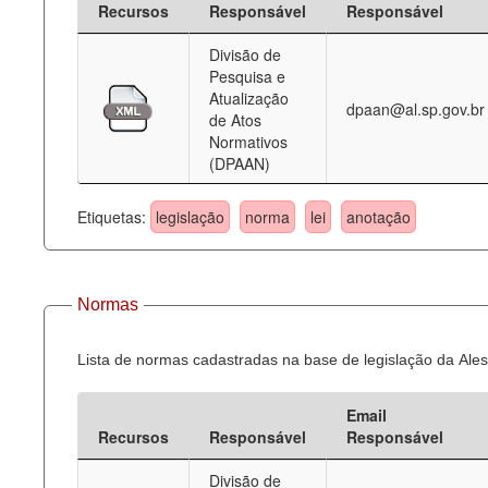
Recursos
Responsável
Responsável
Deputados Estaduais
Divisão de
Pesquisa e
Administração
Atualização
dpaan@al.sp.gov.br
de Atos
Legislação
Normativos
(DPAAN)
Agenda
Perguntas frequentes
Etiquetas:
legislação
norma
lei
anotação
Contato
Normas
Lista de normas cadastradas na base de legislação da Ales
Email
Recursos
Responsável
Responsável
Divisão de