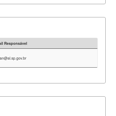
il Responsável
an@al.sp.gov.br