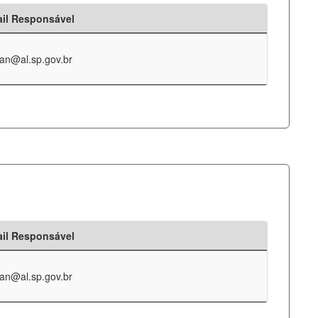
il Responsável
an@al.sp.gov.br
il Responsável
an@al.sp.gov.br