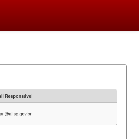
il Responsável
an@al.sp.gov.br