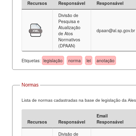
Recursos
Responsável
Responsável
Deputados Estaduais
Divisão de
Pesquisa e
Administração
Atualização
dpaan@al.sp.gov.br
de Atos
Legislação
Normativos
(DPAAN)
Agenda
Perguntas frequentes
Etiquetas:
legislação
norma
lei
anotação
Contato
Normas
Lista de normas cadastradas na base de legislação da Ales
Email
Recursos
Responsável
Responsável
Divisão de