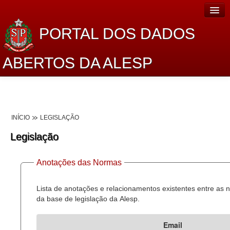
PORTAL DOS DADOS
ABERTOS DA ALESP
Home
Sobre o projeto
INÍCIO
LEGISLAÇÃO
Dados Abertos Alesp
Legislação
Lei de Acesso à Informação
Anotações das Normas
Dados Governamentais Abertos
Planejamento
Lista de anotações e relacionamentos existentes entre as
da base de legislação da Alesp.
Catálogo de dados
Email
Processo Legislativo