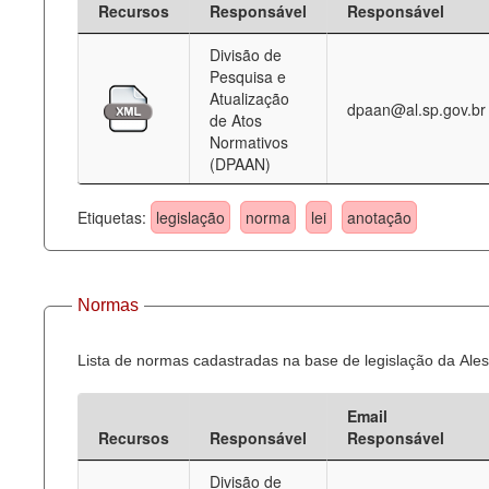
Recursos
Responsável
Responsável
Deputados Estaduais
Divisão de
Pesquisa e
Administração
Atualização
dpaan@al.sp.gov.br
de Atos
Legislação
Normativos
(DPAAN)
Agenda
Perguntas frequentes
Etiquetas:
legislação
norma
lei
anotação
Contato
Normas
Lista de normas cadastradas na base de legislação da Ales
Email
Recursos
Responsável
Responsável
Divisão de