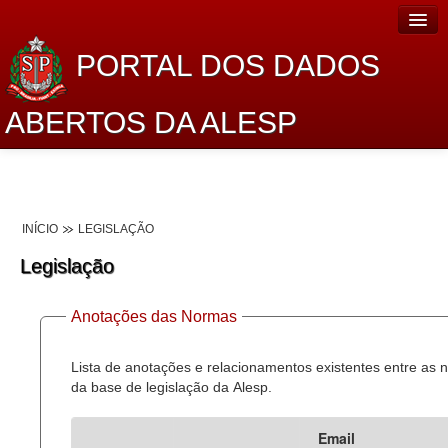
PORTAL DOS DADOS
ABERTOS DA ALESP
Home
Sobre o projeto
INÍCIO
LEGISLAÇÃO
Dados Abertos Alesp
Legislação
Lei de Acesso à Informação
Anotações das Normas
Dados Governamentais Abertos
Planejamento
Lista de anotações e relacionamentos existentes entre as
da base de legislação da Alesp.
Catálogo de dados
Email
Processo Legislativo