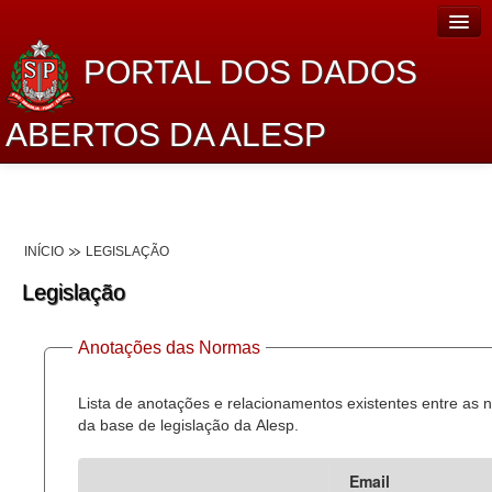
PORTAL DOS DADOS
ABERTOS DA ALESP
Home
Sobre o projeto
INÍCIO
LEGISLAÇÃO
Dados Abertos Alesp
Legislação
Lei de Acesso à Informação
Anotações das Normas
Dados Governamentais Abertos
Planejamento
Lista de anotações e relacionamentos existentes entre as
da base de legislação da Alesp.
Catálogo de dados
Email
Processo Legislativo