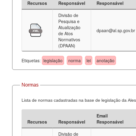
Recursos
Responsável
Responsável
Deputados Estaduais
Divisão de
Pesquisa e
Administração
Atualização
dpaan@al.sp.gov.br
de Atos
Legislação
Normativos
(DPAAN)
Agenda
Perguntas frequentes
Etiquetas:
legislação
norma
lei
anotação
Contato
Normas
Lista de normas cadastradas na base de legislação da Ales
Email
Recursos
Responsável
Responsável
Divisão de