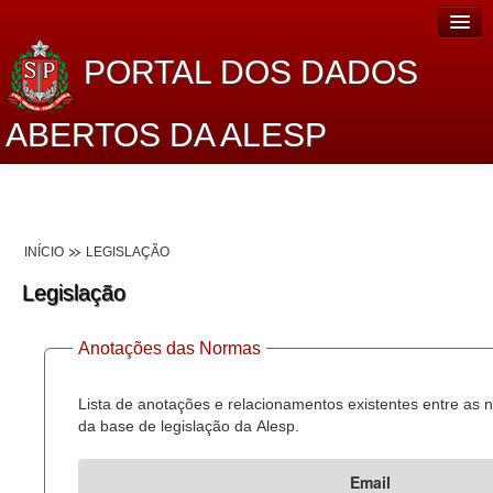
PORTAL DOS DADOS
ABERTOS DA ALESP
Home
Sobre o projeto
INÍCIO
LEGISLAÇÃO
Dados Abertos Alesp
Legislação
Lei de Acesso à Informação
Anotações das Normas
Dados Governamentais Abertos
Planejamento
Lista de anotações e relacionamentos existentes entre as
da base de legislação da Alesp.
Catálogo de dados
Email
Processo Legislativo