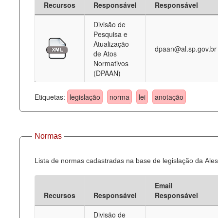
Recursos
Responsável
Responsável
Deputados Estaduais
Divisão de
Pesquisa e
Administração
Atualização
dpaan@al.sp.gov.br
de Atos
Legislação
Normativos
(DPAAN)
Agenda
Perguntas frequentes
Etiquetas:
legislação
norma
lei
anotação
Contato
Normas
Lista de normas cadastradas na base de legislação da Ales
Email
Recursos
Responsável
Responsável
Divisão de