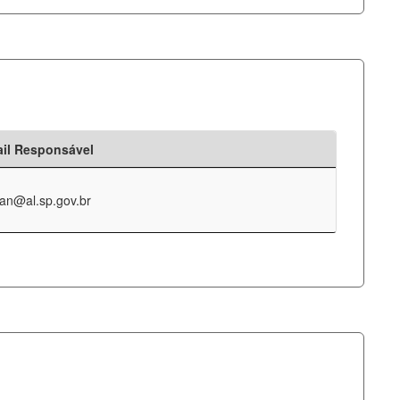
il Responsável
an@al.sp.gov.br