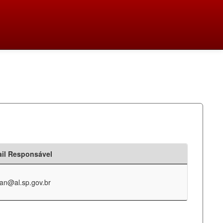
il Responsável
an@al.sp.gov.br