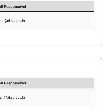
il Responsável
an@al.sp.gov.br
il Responsável
an@al.sp.gov.br