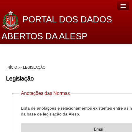
PORTAL DOS DADOS
ABERTOS DA ALESP
Home
Sobre o projeto
INÍCIO
LEGISLAÇÃO
Dados Abertos Alesp
Legislação
Lei de Acesso à Informação
Anotações das Normas
Dados Governamentais Abertos
Planejamento
Lista de anotações e relacionamentos existentes entre as
da base de legislação da Alesp.
Catálogo de dados
Email
Processo Legislativo