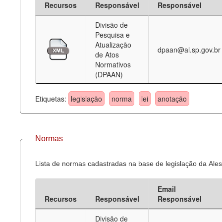
Recursos
Responsável
Responsável
Deputados Estaduais
Divisão de
Pesquisa e
Administração
Atualização
dpaan@al.sp.gov.br
de Atos
Legislação
Normativos
(DPAAN)
Agenda
Perguntas frequentes
Etiquetas:
legislação
norma
lei
anotação
Contato
Normas
Lista de normas cadastradas na base de legislação da Ales
Email
Recursos
Responsável
Responsável
Divisão de