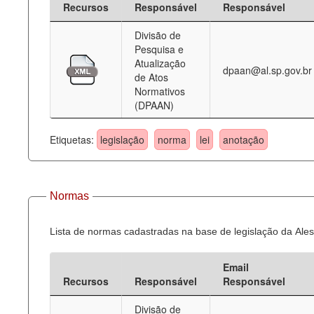
Recursos
Responsável
Responsável
Deputados Estaduais
Divisão de
Pesquisa e
Administração
Atualização
dpaan@al.sp.gov.br
de Atos
Legislação
Normativos
(DPAAN)
Agenda
Perguntas frequentes
Etiquetas:
legislação
norma
lei
anotação
Contato
Normas
Lista de normas cadastradas na base de legislação da Ales
Email
Recursos
Responsável
Responsável
Divisão de