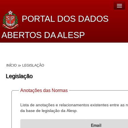
PORTAL DOS DADOS
ABERTOS DA ALESP
Home
Sobre o projeto
INÍCIO
LEGISLAÇÃO
Dados Abertos Alesp
Legislação
Lei de Acesso à Informação
Anotações das Normas
Dados Governamentais Abertos
Planejamento
Lista de anotações e relacionamentos existentes entre as
da base de legislação da Alesp.
Catálogo de dados
Email
Processo Legislativo