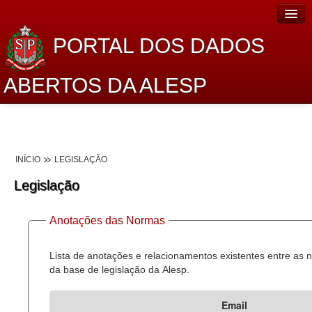
PORTAL DOS DADOS
ABERTOS DA ALESP
Home
Sobre o projeto
INÍCIO
LEGISLAÇÃO
Dados Abertos Alesp
Legislação
Lei de Acesso à Informação
Anotações das Normas
Dados Governamentais Abertos
Planejamento
Lista de anotações e relacionamentos existentes entre as
da base de legislação da Alesp.
Catálogo de dados
Email
Processo Legislativo