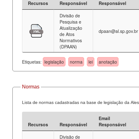
Recursos
Responsável
Responsável
Deputados Estaduais
Divisão de
Pesquisa e
Administração
Atualização
dpaan@al.sp.gov.br
de Atos
Legislação
Normativos
(DPAAN)
Agenda
Perguntas frequentes
Etiquetas:
legislação
norma
lei
anotação
Contato
Normas
Lista de normas cadastradas na base de legislação da Ales
Email
Recursos
Responsável
Responsável
Divisão de