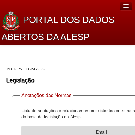
PORTAL DOS DADOS
ABERTOS DA ALESP
Home
Sobre o projeto
INÍCIO
LEGISLAÇÃO
Dados Abertos Alesp
Legislação
Lei de Acesso à Informação
Anotações das Normas
Dados Governamentais Abertos
Planejamento
Lista de anotações e relacionamentos existentes entre as
da base de legislação da Alesp.
Catálogo de dados
Email
Processo Legislativo