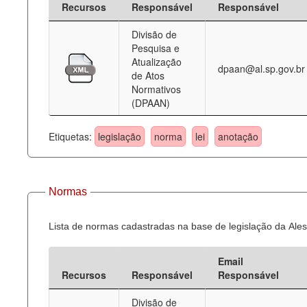
Recursos
Responsável
Responsável
Deputados Estaduais
Divisão de
Pesquisa e
Administração
Atualização
dpaan@al.sp.gov.br
de Atos
Legislação
Normativos
(DPAAN)
Agenda
Perguntas frequentes
Etiquetas:
legislação
norma
lei
anotação
Contato
Normas
Lista de normas cadastradas na base de legislação da Ales
Email
Recursos
Responsável
Responsável
Divisão de