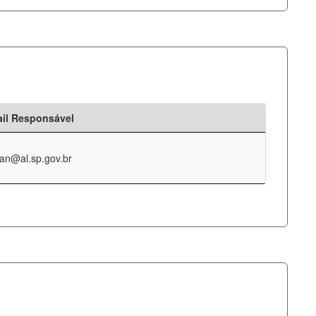
il Responsável
an@al.sp.gov.br