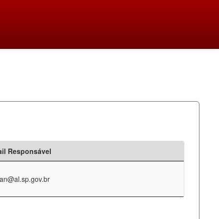
il Responsável
an@al.sp.gov.br