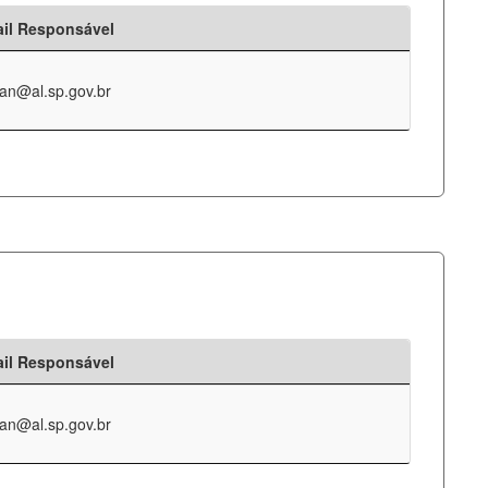
il Responsável
an@al.sp.gov.br
il Responsável
an@al.sp.gov.br