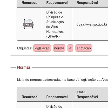
Recursos
Responsável
Responsável
Deputados Estaduais
Divisão de
Pesquisa e
Administração
Atualização
dpaan@al.sp.gov.br
de Atos
Legislação
Normativos
(DPAAN)
Agenda
Perguntas frequentes
Etiquetas:
legislação
norma
lei
anotação
Contato
Normas
Lista de normas cadastradas na base de legislação da Ales
Email
Recursos
Responsável
Responsável
Divisão de