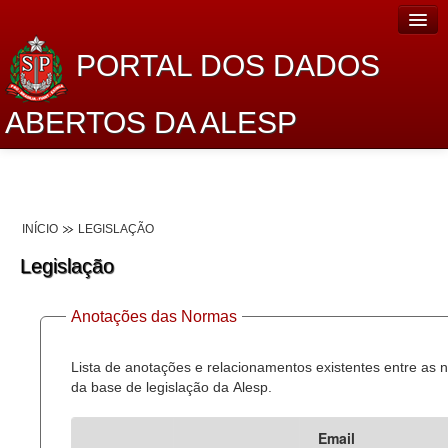
PORTAL DOS DADOS
ABERTOS DA ALESP
Home
Sobre o projeto
INÍCIO
LEGISLAÇÃO
Dados Abertos Alesp
Legislação
Lei de Acesso à Informação
Anotações das Normas
Dados Governamentais Abertos
Planejamento
Lista de anotações e relacionamentos existentes entre as
da base de legislação da Alesp.
Catálogo de dados
Email
Processo Legislativo