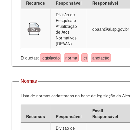
Recursos
Responsável
Responsável
Deputados Estaduais
Divisão de
Pesquisa e
Administração
Atualização
dpaan@al.sp.gov.br
de Atos
Legislação
Normativos
(DPAAN)
Agenda
Perguntas frequentes
Etiquetas:
legislação
norma
lei
anotação
Contato
Normas
Lista de normas cadastradas na base de legislação da Ales
Email
Recursos
Responsável
Responsável
Divisão de