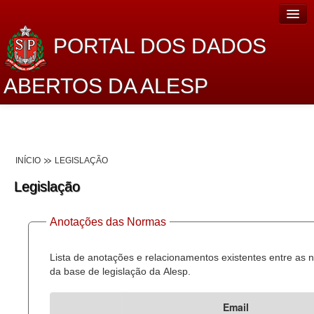
PORTAL DOS DADOS
ABERTOS DA ALESP
Home
Sobre o projeto
INÍCIO
LEGISLAÇÃO
Dados Abertos Alesp
Legislação
Lei de Acesso à Informação
Anotações das Normas
Dados Governamentais Abertos
Planejamento
Lista de anotações e relacionamentos existentes entre as
da base de legislação da Alesp.
Catálogo de dados
Email
Processo Legislativo