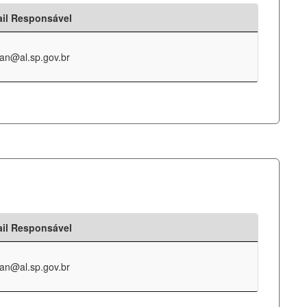
il Responsável
an@al.sp.gov.br
il Responsável
an@al.sp.gov.br