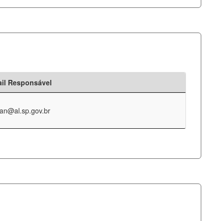
il Responsável
an@al.sp.gov.br