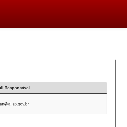
il Responsável
an@al.sp.gov.br