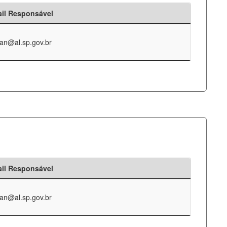
il Responsável
an@al.sp.gov.br
il Responsável
an@al.sp.gov.br