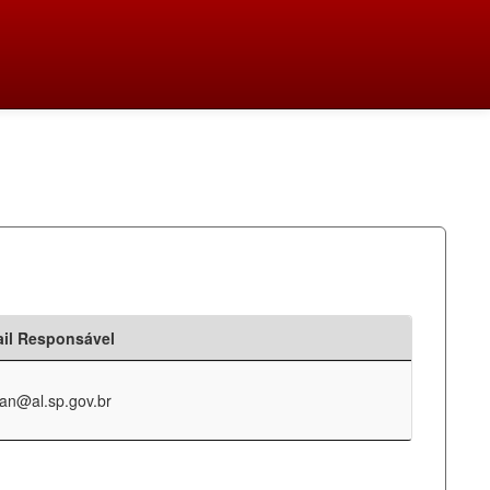
il Responsável
an@al.sp.gov.br