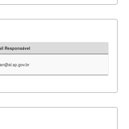
il Responsável
an@al.sp.gov.br