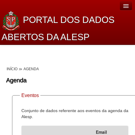
PORTAL DOS DADOS
ABERTOS DA ALESP
Home
Sobre o projeto
INÍCIO
AGENDA
Dados Abertos Alesp
Agenda
Lei de Acesso à Informação
Eventos
Dados Governamentais Abertos
Planejamento
Conjunto de dados referente aos eventos da agenda da
Alesp.
Catálogo de dados
Email
Processo Legislativo