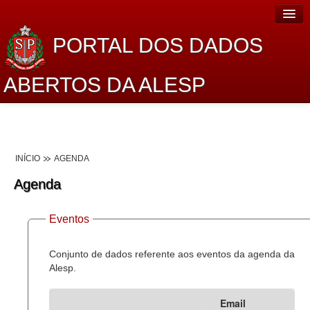
PORTAL DOS DADOS
ABERTOS DA ALESP
Home
Sobre o projeto
INÍCIO
AGENDA
Dados Abertos Alesp
Agenda
Lei de Acesso à Informação
Eventos
Dados Governamentais Abertos
Planejamento
Conjunto de dados referente aos eventos da agenda da
Alesp.
Catálogo de dados
Email
Processo Legislativo