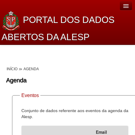
PORTAL DOS DADOS
ABERTOS DA ALESP
Home
Sobre o projeto
INÍCIO
AGENDA
Dados Abertos Alesp
Agenda
Lei de Acesso à Informação
Eventos
Dados Governamentais Abertos
Planejamento
Conjunto de dados referente aos eventos da agenda da
Alesp.
Catálogo de dados
Email
Processo Legislativo