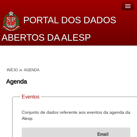
PORTAL DOS DADOS
ABERTOS DA ALESP
Home
Sobre o projeto
INÍCIO
AGENDA
Dados Abertos Alesp
Agenda
Lei de Acesso à Informação
Eventos
Dados Governamentais Abertos
Planejamento
Conjunto de dados referente aos eventos da agenda da
Alesp.
Catálogo de dados
Email
Processo Legislativo