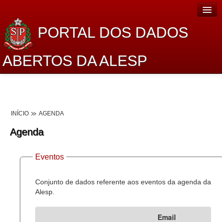
PORTAL DOS DADOS
ABERTOS DA ALESP
Home
Sobre o projeto
INÍCIO
AGENDA
Dados Abertos Alesp
Agenda
Lei de Acesso à Informação
Eventos
Dados Governamentais Abertos
Planejamento
Conjunto de dados referente aos eventos da agenda da
Alesp.
Catálogo de dados
Email
Processo Legislativo