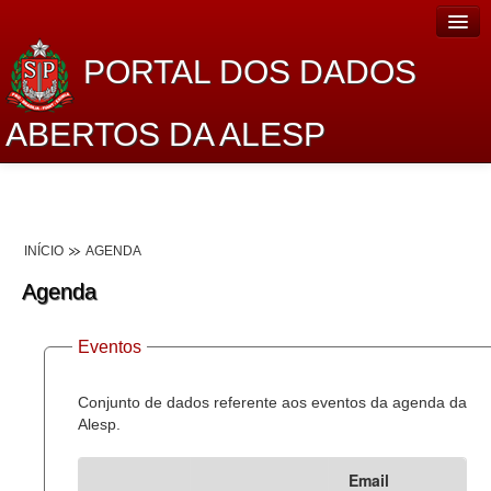
PORTAL DOS DADOS
ABERTOS DA ALESP
Home
Sobre o projeto
INÍCIO
AGENDA
Dados Abertos Alesp
Agenda
Lei de Acesso à Informação
Eventos
Dados Governamentais Abertos
Planejamento
Conjunto de dados referente aos eventos da agenda da
Alesp.
Catálogo de dados
Email
Processo Legislativo