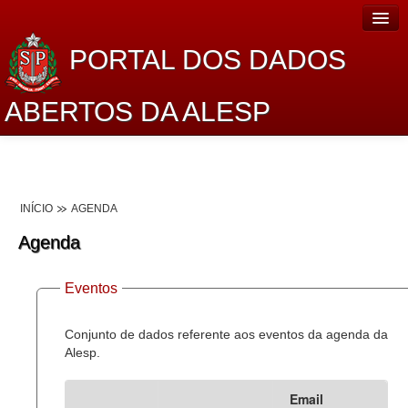
PORTAL DOS DADOS
ABERTOS DA ALESP
Home
Sobre o projeto
INÍCIO
AGENDA
Dados Abertos Alesp
Agenda
Lei de Acesso à Informação
Eventos
Dados Governamentais Abertos
Planejamento
Conjunto de dados referente aos eventos da agenda da
Alesp.
Catálogo de dados
Email
Processo Legislativo