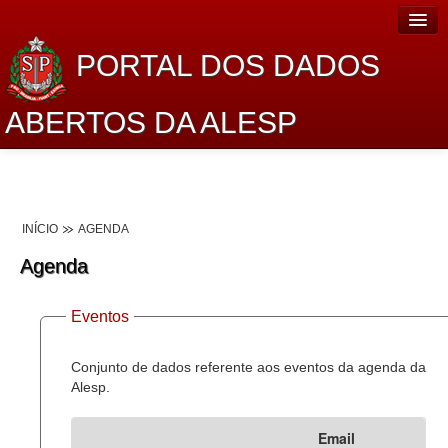
PORTAL DOS DADOS
ABERTOS DA ALESP
Home
Sobre o projeto
INÍCIO
AGENDA
Dados Abertos Alesp
Agenda
Lei de Acesso à Informação
Eventos
Dados Governamentais Abertos
Planejamento
Conjunto de dados referente aos eventos da agenda da
Alesp.
Catálogo de dados
Email
Processo Legislativo