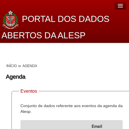
PORTAL DOS DADOS
ABERTOS DA ALESP
Home
Sobre o projeto
INÍCIO
AGENDA
Dados Abertos Alesp
Agenda
Lei de Acesso à Informação
Eventos
Dados Governamentais Abertos
Planejamento
Conjunto de dados referente aos eventos da agenda da
Alesp.
Catálogo de dados
Email
Processo Legislativo