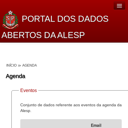
PORTAL DOS DADOS
ABERTOS DA ALESP
Home
Sobre o projeto
INÍCIO
AGENDA
Dados Abertos Alesp
Agenda
Lei de Acesso à Informação
Eventos
Dados Governamentais Abertos
Planejamento
Conjunto de dados referente aos eventos da agenda da
Alesp.
Catálogo de dados
Email
Processo Legislativo