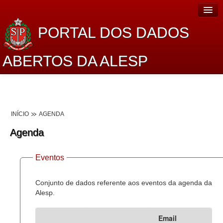
PORTAL DOS DADOS
ABERTOS DA ALESP
Home
Sobre o projeto
INÍCIO
AGENDA
Dados Abertos Alesp
Agenda
Lei de Acesso à Informação
Eventos
Dados Governamentais Abertos
Planejamento
Conjunto de dados referente aos eventos da agenda da
Alesp.
Catálogo de dados
Email
Processo Legislativo