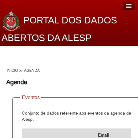
PORTAL DOS DADOS
ABERTOS DA ALESP
Home
Sobre o projeto
INÍCIO
AGENDA
Dados Abertos Alesp
Agenda
Lei de Acesso à Informação
Eventos
Dados Governamentais Abertos
Planejamento
Conjunto de dados referente aos eventos da agenda da
Alesp.
Catálogo de dados
Email
Processo Legislativo