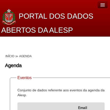
PORTAL DOS DADOS
ABERTOS DA ALESP
Home
Sobre o projeto
INÍCIO
AGENDA
Dados Abertos Alesp
Agenda
Lei de Acesso à Informação
Eventos
Dados Governamentais Abertos
Planejamento
Conjunto de dados referente aos eventos da agenda da
Alesp.
Catálogo de dados
Email
Processo Legislativo