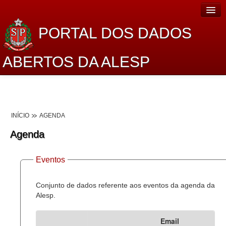
PORTAL DOS DADOS
ABERTOS DA ALESP
Home
Sobre o projeto
INÍCIO
AGENDA
Dados Abertos Alesp
Agenda
Lei de Acesso à Informação
Eventos
Dados Governamentais Abertos
Planejamento
Conjunto de dados referente aos eventos da agenda da
Alesp.
Catálogo de dados
Email
Processo Legislativo