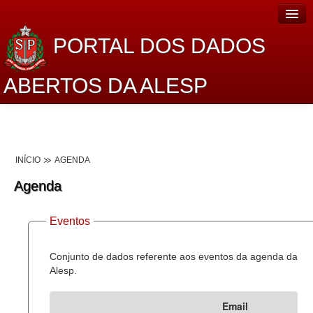
PORTAL DOS DADOS
ABERTOS DA ALESP
Home
Sobre o projeto
INÍCIO
AGENDA
Dados Abertos Alesp
Agenda
Lei de Acesso à Informação
Eventos
Dados Governamentais Abertos
Planejamento
Conjunto de dados referente aos eventos da agenda da
Alesp.
Catálogo de dados
Email
Processo Legislativo