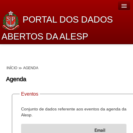
PORTAL DOS DADOS
ABERTOS DA ALESP
Home
Sobre o projeto
INÍCIO
AGENDA
Dados Abertos Alesp
Agenda
Lei de Acesso à Informação
Eventos
Dados Governamentais Abertos
Planejamento
Conjunto de dados referente aos eventos da agenda da
Alesp.
Catálogo de dados
Email
Processo Legislativo