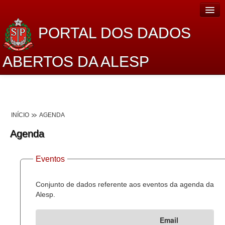
PORTAL DOS DADOS
ABERTOS DA ALESP
Home
Sobre o projeto
INÍCIO
AGENDA
Dados Abertos Alesp
Agenda
Lei de Acesso à Informação
Eventos
Dados Governamentais Abertos
Planejamento
Conjunto de dados referente aos eventos da agenda da
Alesp.
Catálogo de dados
Email
Processo Legislativo