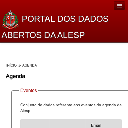
PORTAL DOS DADOS
ABERTOS DA ALESP
Home
Sobre o projeto
INÍCIO
AGENDA
Dados Abertos Alesp
Agenda
Lei de Acesso à Informação
Eventos
Dados Governamentais Abertos
Planejamento
Conjunto de dados referente aos eventos da agenda da
Alesp.
Catálogo de dados
Email
Processo Legislativo