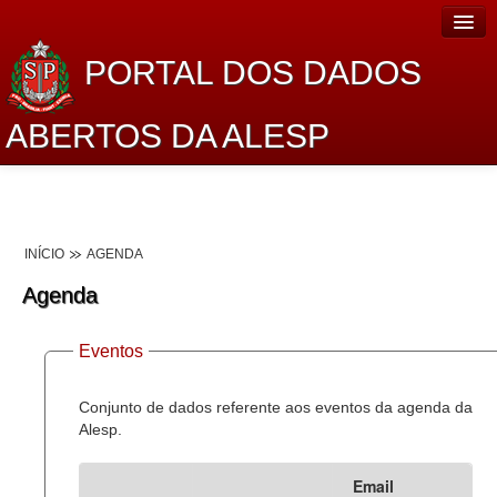
PORTAL DOS DADOS
ABERTOS DA ALESP
Home
Sobre o projeto
INÍCIO
AGENDA
Dados Abertos Alesp
Agenda
Lei de Acesso à Informação
Eventos
Dados Governamentais Abertos
Planejamento
Conjunto de dados referente aos eventos da agenda da
Alesp.
Catálogo de dados
Email
Processo Legislativo