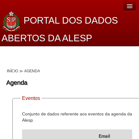
PORTAL DOS DADOS
ABERTOS DA ALESP
Home
Sobre o projeto
INÍCIO
AGENDA
Dados Abertos Alesp
Agenda
Lei de Acesso à Informação
Eventos
Dados Governamentais Abertos
Planejamento
Conjunto de dados referente aos eventos da agenda da
Alesp.
Catálogo de dados
Email
Processo Legislativo