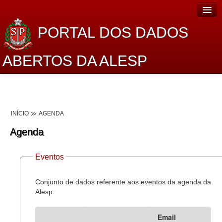
PORTAL DOS DADOS
ABERTOS DA ALESP
Home
Sobre o projeto
INÍCIO
AGENDA
Dados Abertos Alesp
Agenda
Lei de Acesso à Informação
Eventos
Dados Governamentais Abertos
Planejamento
Conjunto de dados referente aos eventos da agenda da
Alesp.
Catálogo de dados
Email
Processo Legislativo