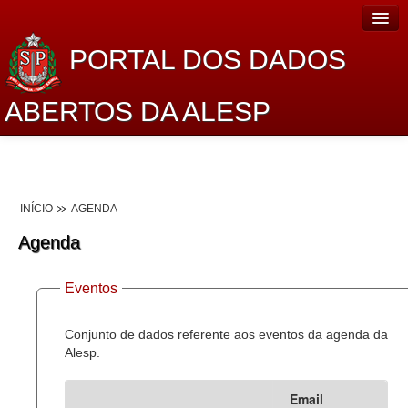
PORTAL DOS DADOS
ABERTOS DA ALESP
Home
Sobre o projeto
INÍCIO
AGENDA
Dados Abertos Alesp
Agenda
Lei de Acesso à Informação
Eventos
Dados Governamentais Abertos
Planejamento
Conjunto de dados referente aos eventos da agenda da
Alesp.
Catálogo de dados
Email
Processo Legislativo