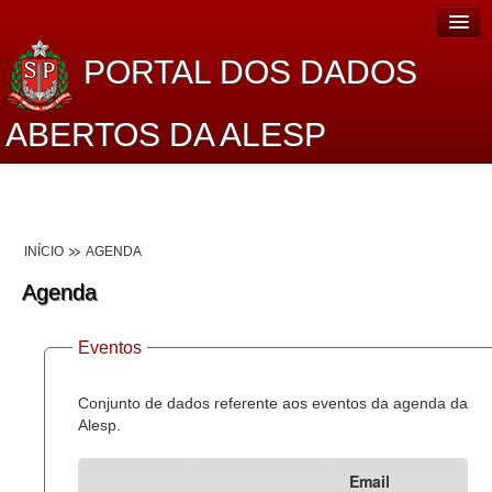
PORTAL DOS DADOS
ABERTOS DA ALESP
Home
Sobre o projeto
INÍCIO
AGENDA
Dados Abertos Alesp
Agenda
Lei de Acesso à Informação
Eventos
Dados Governamentais Abertos
Planejamento
Conjunto de dados referente aos eventos da agenda da
Alesp.
Catálogo de dados
Email
Processo Legislativo