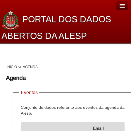
PORTAL DOS DADOS
ABERTOS DA ALESP
Home
Sobre o projeto
INÍCIO
AGENDA
Dados Abertos Alesp
Agenda
Lei de Acesso à Informação
Eventos
Dados Governamentais Abertos
Planejamento
Conjunto de dados referente aos eventos da agenda da
Alesp.
Catálogo de dados
Email
Processo Legislativo