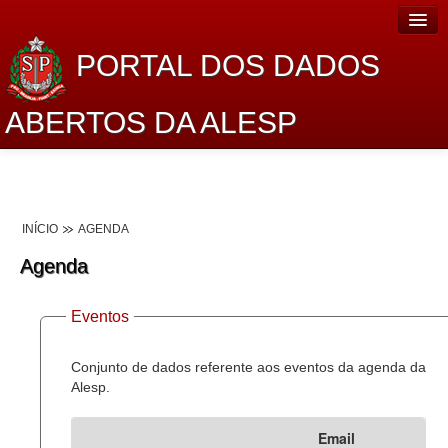
PORTAL DOS DADOS
ABERTOS DA ALESP
Home
Sobre o projeto
INÍCIO
AGENDA
Dados Abertos Alesp
Agenda
Lei de Acesso à Informação
Eventos
Dados Governamentais Abertos
Planejamento
Conjunto de dados referente aos eventos da agenda da
Alesp.
Catálogo de dados
Email
Processo Legislativo