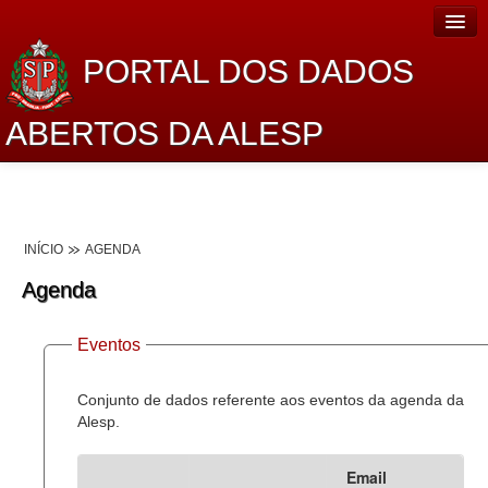
PORTAL DOS DADOS
ABERTOS DA ALESP
Home
Sobre o projeto
INÍCIO
AGENDA
Dados Abertos Alesp
Agenda
Lei de Acesso à Informação
Eventos
Dados Governamentais Abertos
Planejamento
Conjunto de dados referente aos eventos da agenda da
Alesp.
Catálogo de dados
Email
Processo Legislativo