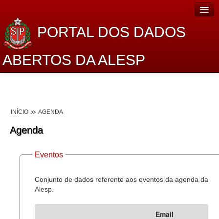
PORTAL DOS DADOS
ABERTOS DA ALESP
Home
Sobre o projeto
INÍCIO
AGENDA
Dados Abertos Alesp
Agenda
Lei de Acesso à Informação
Eventos
Dados Governamentais Abertos
Planejamento
Conjunto de dados referente aos eventos da agenda da
Alesp.
Catálogo de dados
Email
Processo Legislativo