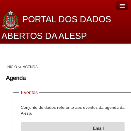
PORTAL DOS DADOS
ABERTOS DA ALESP
Home
Sobre o projeto
INÍCIO
AGENDA
Dados Abertos Alesp
Agenda
Lei de Acesso à Informação
Eventos
Dados Governamentais Abertos
Planejamento
Conjunto de dados referente aos eventos da agenda da
Alesp.
Catálogo de dados
Email
Processo Legislativo