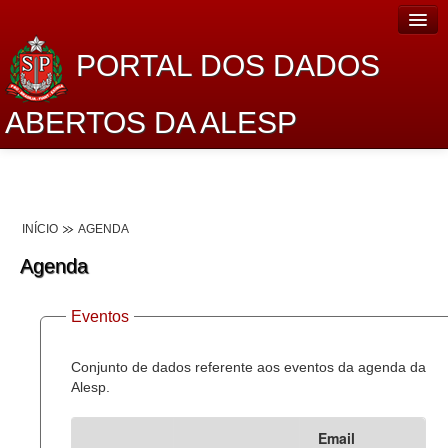
PORTAL DOS DADOS
ABERTOS DA ALESP
Home
Sobre o projeto
INÍCIO
AGENDA
Dados Abertos Alesp
Agenda
Lei de Acesso à Informação
Eventos
Dados Governamentais Abertos
Planejamento
Conjunto de dados referente aos eventos da agenda da
Alesp.
Catálogo de dados
Email
Processo Legislativo