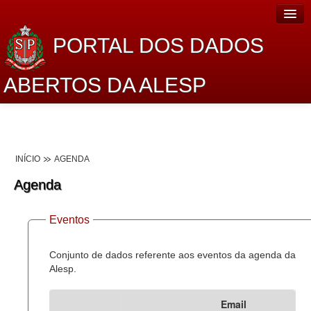
PORTAL DOS DADOS
ABERTOS DA ALESP
Home
Sobre o projeto
INÍCIO
AGENDA
Dados Abertos Alesp
Agenda
Lei de Acesso à Informação
Eventos
Dados Governamentais Abertos
Planejamento
Conjunto de dados referente aos eventos da agenda da
Alesp.
Catálogo de dados
Email
Processo Legislativo