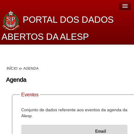
PORTAL DOS DADOS
ABERTOS DA ALESP
Home
Sobre o projeto
INÍCIO
AGENDA
Dados Abertos Alesp
Agenda
Lei de Acesso à Informação
Eventos
Dados Governamentais Abertos
Planejamento
Conjunto de dados referente aos eventos da agenda da
Alesp.
Catálogo de dados
Email
Processo Legislativo