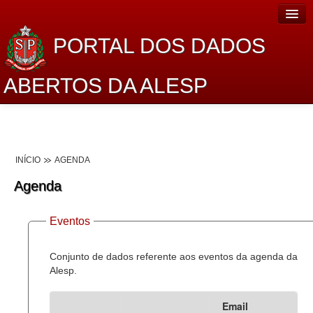
PORTAL DOS DADOS
ABERTOS DA ALESP
Home
Sobre o projeto
INÍCIO
AGENDA
Dados Abertos Alesp
Agenda
Lei de Acesso à Informação
Eventos
Dados Governamentais Abertos
Planejamento
Conjunto de dados referente aos eventos da agenda da
Alesp.
Catálogo de dados
Email
Processo Legislativo