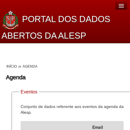
PORTAL DOS DADOS
ABERTOS DA ALESP
Home
Sobre o projeto
INÍCIO
AGENDA
Dados Abertos Alesp
Agenda
Lei de Acesso à Informação
Eventos
Dados Governamentais Abertos
Planejamento
Conjunto de dados referente aos eventos da agenda da
Alesp.
Catálogo de dados
Email
Processo Legislativo