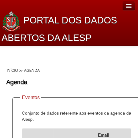
PORTAL DOS DADOS
ABERTOS DA ALESP
Home
Sobre o projeto
INÍCIO
AGENDA
Dados Abertos Alesp
Agenda
Lei de Acesso à Informação
Eventos
Dados Governamentais Abertos
Planejamento
Conjunto de dados referente aos eventos da agenda da
Alesp.
Catálogo de dados
Email
Processo Legislativo